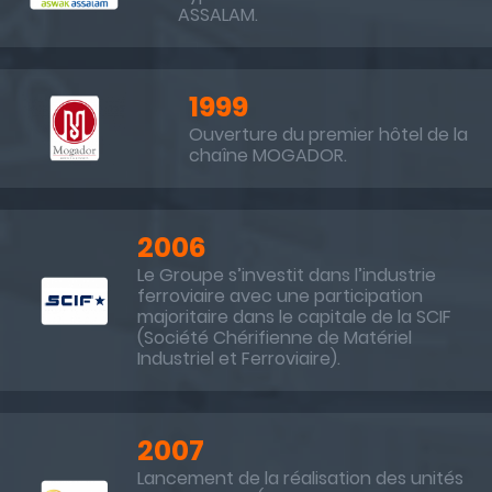
ASSALAM.
1999
Ouverture du premier hôtel de la
chaîne MOGADOR.
2006
Le Groupe s’investit dans l’industrie
ferroviaire avec une participation
majoritaire dans le capitale de la SCIF
(Société Chérifienne de Matériel
Industriel et Ferroviaire).
2007
Lancement de la réalisation des unités