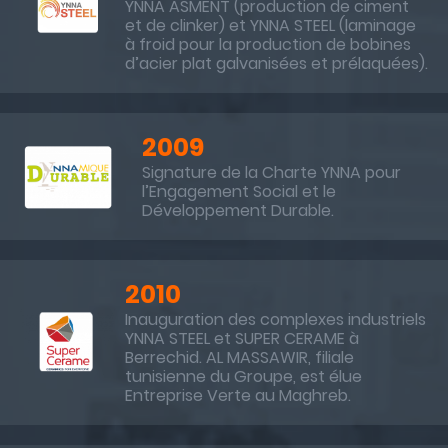
YNNA ASMENT (production de ciment
et de clinker) et YNNA STEEL (laminage
à froid pour la production de bobines
d’acier plat galvanisées et prélaquées).
2009
Signature de la Charte YNNA pour
l’Engagement Social et le
Développement Durable.
2010
Inauguration des complexes industriels
YNNA STEEL et SUPER CERAME à
Berrechid. AL MASSAWIR, filiale
tunisienne du Groupe, est élue
Entreprise Verte au Maghreb.