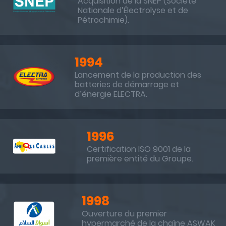
Acquisition de la SNEP (Société
Nationale d’Électrolyse et de
Pétrochimie).
1994
Lancement de la production des
batteries de démarrage et
d’énergie ELECTRA.
1996
Certification ISO 9001 de la
première entité du Groupe.
1998
Ouverture du premier
hypermarché de la chaîne ASWAK