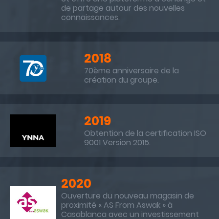
de partage autour des nouvelles
connaissances.
2018
70ème anniversaire de la
création du groupe.
2019
Obtention de la certification ISO
9001 Version 2015.
2020
Ouverture du nouveau magasin de
proximité « AS From Aswak » à
Casablanca avec un investissement