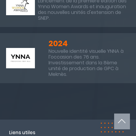
Lancement de la première édition des
Ynna Women Awards et inauguration
des nouvelles unités d'extension de
SNEP.
2024
Nouvelle identité visuelle YNNA à
l’occasion des 76 ans.
Investissement dans la 8ème
unité de production de GPC à
Meknès.
Liens utiles