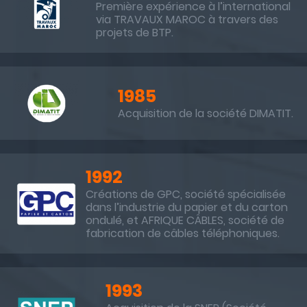
Première expérience à l’international
via TRAVAUX MAROC à travers des
projets de BTP.
1985
Acquisition de la société DIMATIT.
1992
Créations de GPC, société spécialisée
dans l’industrie du papier et du carton
ondulé, et AFRIQUE CÂBLES, société de
fabrication de câbles téléphoniques.
1993