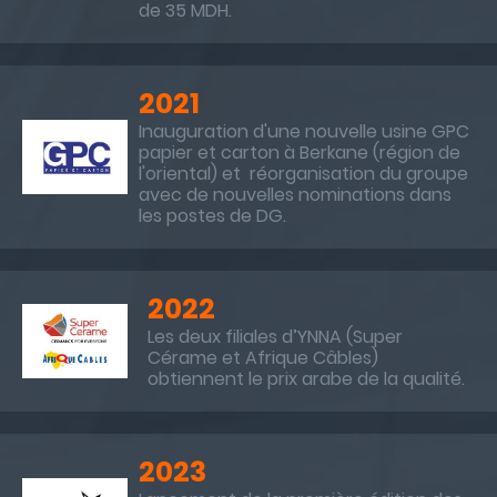
de 35 MDH.
2021
Inauguration d'une nouvelle usine GPC
papier et carton à Berkane (région de
l'oriental) et réorganisation du groupe
avec de nouvelles nominations dans
les postes de DG.
2022
Les deux filiales d’YNNA (Super
Cérame et Afrique Câbles)
obtiennent le prix arabe de la qualité.
2023