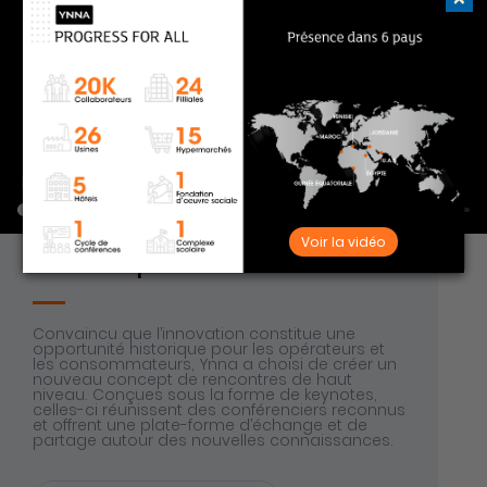
Voir la vidéo
DYNNAmiques
Convaincu que l’innovation constitue une
opportunité historique pour les opérateurs et
les consommateurs, Ynna a choisi de créer un
nouveau concept de rencontres de haut
niveau. Conçues sous la forme de keynotes,
celles-ci réunissent des conférenciers reconnus
et offrent une plate-forme d’échange et de
partage autour des nouvelles connaissances.