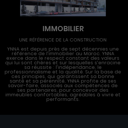
BTP
UN ACTEUR INDUSTRIEL MAJEUR
YNNA fédère plusieurs filiales spécialisé
dans le BTP disposant d’un savoir-fair
reconnu. Nos filiales mettent leurs expert
de l’aménagement et de la construction
service de la qualité de vie des usagers
des entreprises. Nos équipes suivent ch
étape de la construction d'un programme
la conception des plans jusqu'à
l’accompagnement des clients, et metten
profit leurs compétences humaines e
techniques.